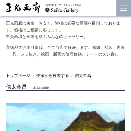
正光画廊は東京一お安く、皆様に必要な画廊を目指しておりま
す。価格はご相談に応じます。
中央画壇と全国を結ぶみんなのギャラリー。
美術品のお困り事は、全て当店で解決します。額縁、額装、再表
具、シミ抜き、絵画・版画の修理修繕、シートのズレ直し
トップページ
作家から検索する
信太金昌
信太金昌
shidakinsho