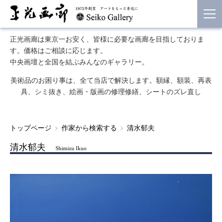
正光画廊は東京一お安く、皆様に必要な画廊を目指しておりま
す。価格はご相談に応じます。
中央画壇と全国を結ぶみんなのギャラリー。
美術品のお困り事は、全て当店で解決します。額縁、額装、再表
具、シミ抜き、絵画・版画の修理修繕、シートのズレ直し
トップページ
作家から検索する
清水郁夫
清水郁夫
Shimizu Ikuo