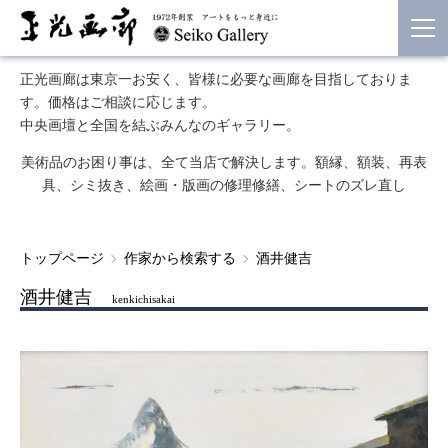
正光画廊は東京一お安く、皆様に必要な画廊を目指しておりま
す。価格はご相談に応じます。
中央画壇と全国を結ぶみんなのギャラリー。
美術品のお困り事は、全て当店で解決します。額縁、額装、再表
具、シミ抜き、絵画・版画の修理修繕、シートのズレ直し
トップページ
作家から検索する
酒井健吉
酒井健吉
kenkichisakai