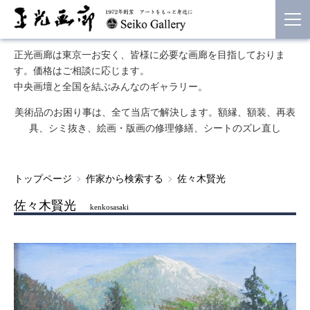
正光画廊は東京一お安く、皆様に必要な画廊を目指しておりま
す。価格はご相談に応じます。
中央画壇と全国を結ぶみんなのギャラリー。
美術品のお困り事は、全て当店で解決します。額縁、額装、再表
具、シミ抜き、絵画・版画の修理修繕、シートのズレ直し
トップページ
作家から検索する
佐々木賢光
佐々木賢光
kenkosasaki