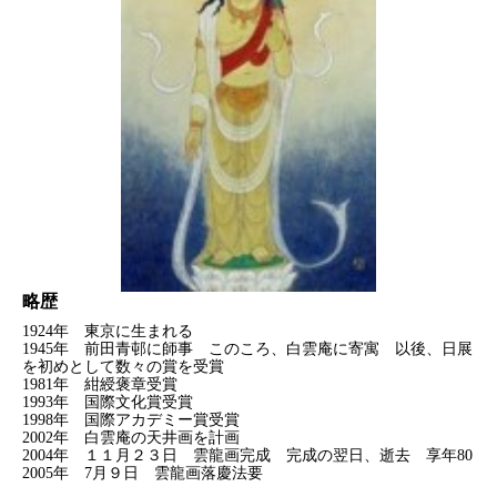
略歴
1924年 東京に生まれる
1945年 前田青邨に師事 このころ、白雲庵に寄寓 以後、日展
を初めとして数々の賞を受賞
1981年 紺綬褒章受賞
1993年 国際文化賞受賞
1998年 国際アカデミー賞受賞
2002年 白雲庵の天井画を計画
2004年 １１月２３日 雲龍画完成 完成の翌日、逝去 享年80
2005年 7月９日 雲龍画落慶法要