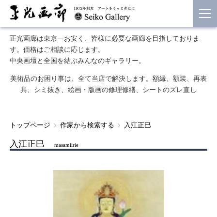
正光画廊は東京一お安く、皆様に必要な画廊を目指しておりま
す。価格はご相談に応じます。
中央画壇と全国を結ぶみんなのギャラリー。
美術品のお困り事は、全て当店で解決します。額縁、額装、再表
具、シミ抜き、絵画・版画の修理修繕、シートのズレ直し
トップページ
作家から検索する
入江正巳
入江正巳
masamiirie