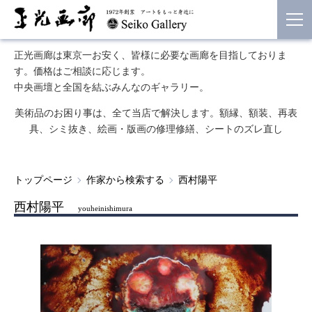
正光画廊は東京一お安く、皆様に必要な画廊を目指しておりま
す。価格はご相談に応じます。
中央画壇と全国を結ぶみんなのギャラリー。
美術品のお困り事は、全て当店で解決します。額縁、額装、再表
具、シミ抜き、絵画・版画の修理修繕、シートのズレ直し
トップページ
作家から検索する
西村陽平
西村陽平
youheinishimura