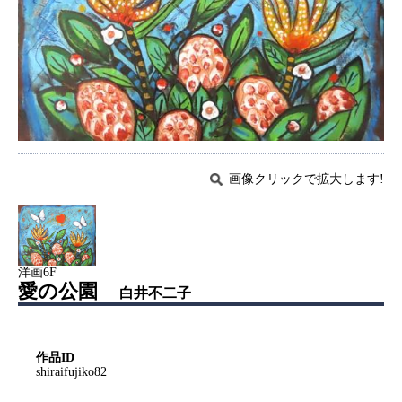
画像クリックで拡大します!
洋画6F
愛の公園
白井不二子
作品ID
shiraifujiko82