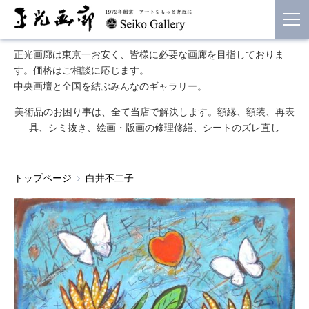
正光画廊は東京一お安く、皆様に必要な画廊を目指しておりま
す。価格はご相談に応じます。
中央画壇と全国を結ぶみんなのギャラリー。
美術品のお困り事は、全て当店で解決します。額縁、額装、再表
具、シミ抜き、絵画・版画の修理修繕、シートのズレ直し
トップページ
白井不二子