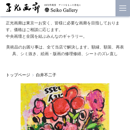
正光画廊は東京一お安く、皆様に必要な画廊を目指しておりま
す。価格はご相談に応じます。
中央画壇と全国を結ぶみんなのギャラリー。
美術品のお困り事は、全て当店で解決します。額縁、額装、再表
具、シミ抜き、絵画・版画の修理修繕、シートのズレ直し
トップページ
白井不二子