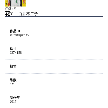
洋画SM
花?
白井不二子
作品ID
shiraifujiko35
絵寸
227×158
額寸
号数
SM
制作年
2017