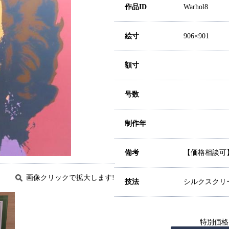
作品ID
Warhol8
絵寸
906×901
額寸
号数
制作年
備考
【価格相談可
画像クリックで拡大します!
技法
シルクスクリ
特別価格