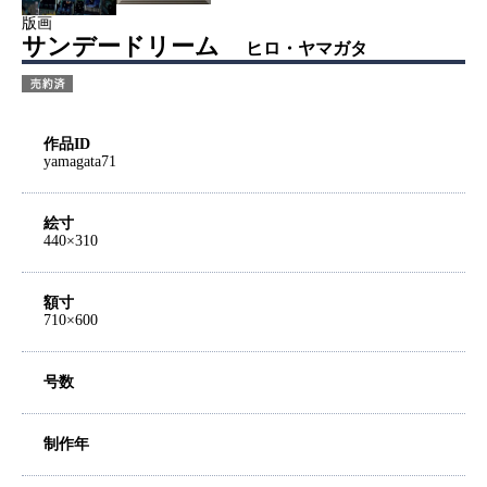
版画
サンデードリーム
ヒロ・ヤマガタ
作品ID
yamagata71
絵寸
440×310
額寸
710×600
号数
制作年