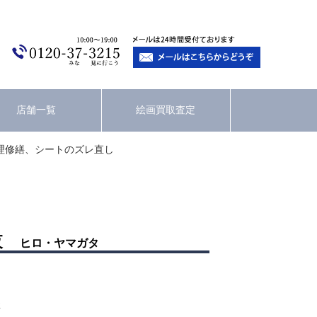
店舗一覧
絵画買取査定
理修繕、シートのズレ直し
夜
ヒロ・ヤマガタ
2