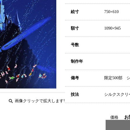
絵寸
750×610
額寸
1090×945
号数
制作年
備考
限定500部
技法
シルクスクリ
画像クリックで拡大します!
お
価格