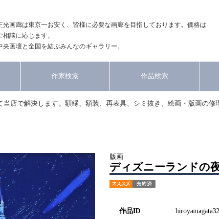
正光画廊は東京一お安く、皆様に必要な画廊を目指しております。価格は
ご相談に応じます。
中央画壇と全国を結ぶみんなのギャラリー。
作家検索
作品検索
て当店で解決します。額縁、額装、再表具、シミ抜き、絵画・版画の修
版画
ディズニーランドの
作品ID
hiroyamagata3