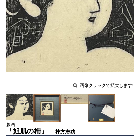
画像クリックで拡大します!
版画
「姐肌の柵」
棟方志功