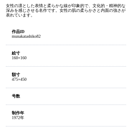
女性の凛とした表情と柔らかな線が印象的で、文化的・精神的な
深みを感じさせる名作です。女性の肌の柔らかさと内面の強さが
表れています。
作品ID
munakatashiko82
絵寸
160×160
額寸
475×450
号数
制作年
1972年