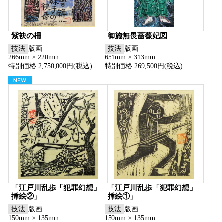
紫袂の柵
御施無畏薔薇妃図
技法
版画
技法
版画
266mm × 220mm
651mm × 313mm
特別価格 2,750,000円(税込)
特別価格 269,500円(税込)
「江戸川乱歩「犯罪幻想」
「江戸川乱歩「犯罪幻想」
挿絵②」
挿絵①」
技法
版画
技法
版画
150mm × 135mm
150mm × 135mm