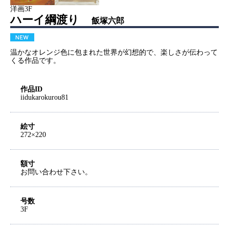
洋画3F
ハーイ綱渡り
飯塚六郎
温かなオレンジ色に包まれた世界が幻想的で、楽しさが伝わって
くる作品です。
作品ID
iidukarokurou81
絵寸
272×220
額寸
お問い合わせ下さい。
号数
3F