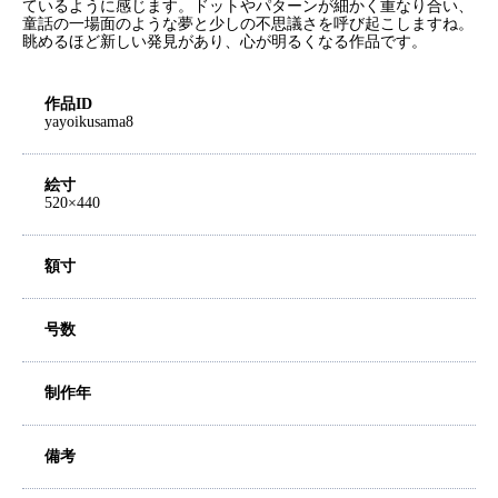
ているように感じます。ドットやパターンが細かく重なり合い、
童話の一場面のような夢と少しの不思議さを呼び起こしますね。
眺めるほど新しい発見があり、心が明るくなる作品です。
作品ID
yayoikusama8
絵寸
520×440
額寸
号数
制作年
備考