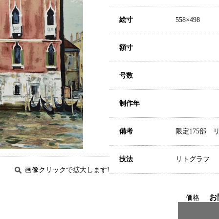
絵寸
558×498
額寸
号数
制作年
備考
限定175部 
技法
リトグラフ
画像クリックで拡大します!
お
価格