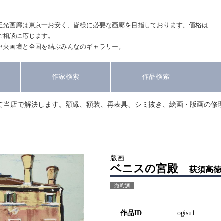
正光画廊は東京一お安く、皆様に必要な画廊を目指しております。価格は
ご相談に応じます。
中央画壇と全国を結ぶみんなのギャラリー。
作家検索
作品検索
て当店で解決します。額縁、額装、再表具、シミ抜き、絵画・版画の修
版画
ベニスの宮殿
荻須高徳
作品ID
ogisu1