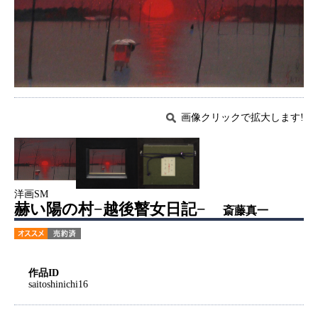
画像クリックで拡大します!
洋画SM
赫い陽の村−越後瞽女日記−
斎藤真一
作品ID
saitoshinichi16