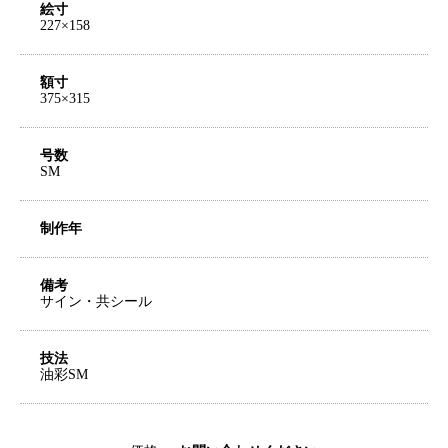
絵寸
227×158
額寸
375×315
号数
SM
制作年
備考
サイン・共シール
技法
油彩SM