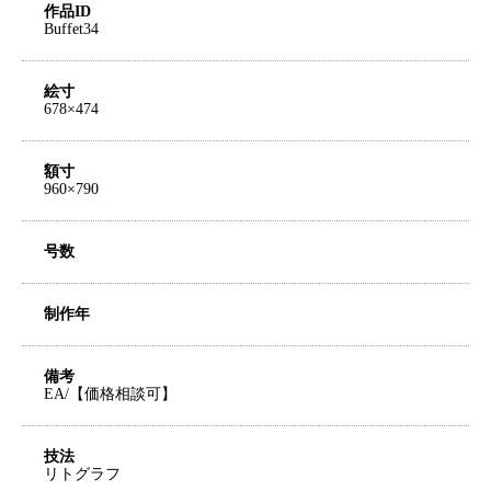
作品ID
Buffet34
絵寸
678×474
額寸
960×790
号数
制作年
備考
EA/【価格相談可】
技法
リトグラフ