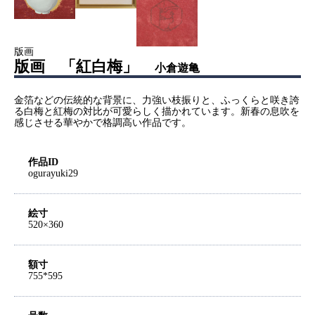
版画
版画 「紅白梅」
小倉遊亀
金箔などの伝統的な背景に、力強い枝振りと、ふっくらと咲き誇
る白梅と紅梅の対比が可愛らしく描かれています。新春の息吹を
感じさせる華やかで格調高い作品です。
作品ID
ogurayuki29
絵寸
520×360
額寸
755*595