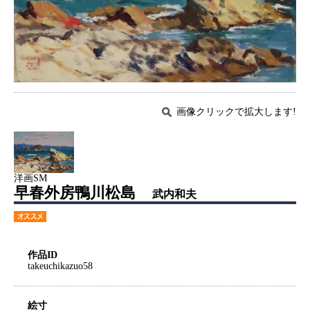
画像クリックで拡大します!
洋画SM
早春外房鴨川松島
武内和夫
作品ID
takeuchikazuo58
絵寸