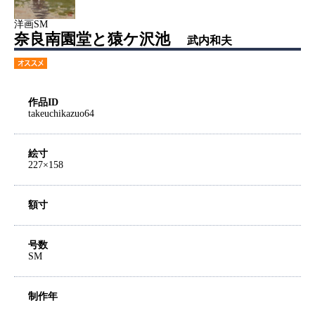
洋画SM
奈良南園堂と猿ケ沢池
武内和夫
作品ID
takeuchikazuo64
絵寸
227×158
額寸
号数
SM
制作年