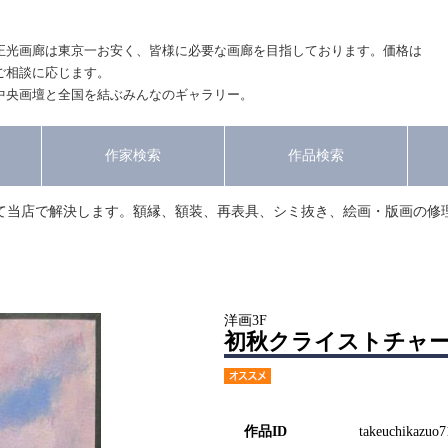
正光画廊は東京一お安く、皆様に必要な画廊を目指しております。価格は
ご相談に応じます。
中央画壇と全国を結ぶみんなのギャラリー。
作家検索
作品検索
て当店で解決します。額縁、額装、再表具、シミ抜き、絵画・版画の修
洋画3F
初秋クライストチャ
作品ID
takeuchikazuo7