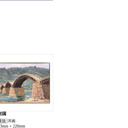
岩国
技法
洋画
73mm × 220mm