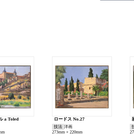
a Toled
ロードス No.27
技法
洋画
0mm
273mm × 220mm
2