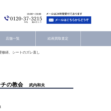
店舗一覧
絵画買取査定
理修繕、シートのズレ直し
ーチの教会
武内和夫
1