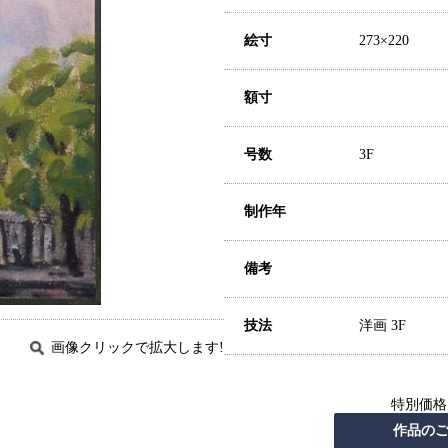
絵寸
273×220
額寸
号数
3F
制作年
備考
技法
洋画 3F
画像クリックで拡大します!
特別価格