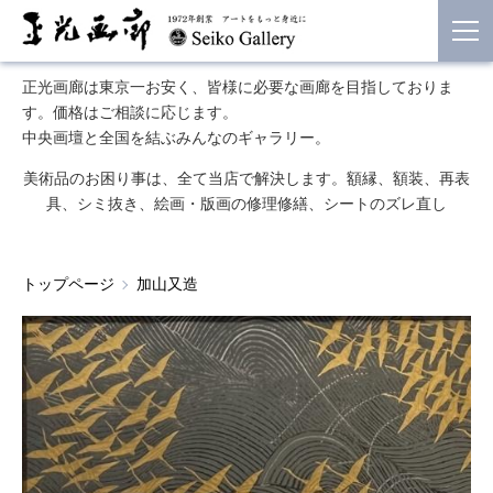
正光画廊は東京一お安く、皆様に必要な画廊を目指しておりま
す。価格はご相談に応じます。
中央画壇と全国を結ぶみんなのギャラリー。
美術品のお困り事は、全て当店で解決します。額縁、額装、再表
具、シミ抜き、絵画・版画の修理修繕、シートのズレ直し
トップページ
加山又造