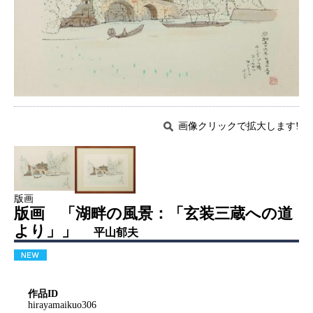
画像クリックで拡大します!
版画
版画 「湖畔の風景：「玄装三蔵への道
より」」
平山郁夫
作品ID
hirayamaikuo306