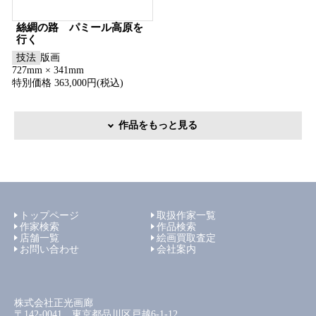
絲綢の路 パミール高原を
行く
技法
版画
727mm × 341mm
特別価格 363,000円(税込)
作品をもっと見る
トップページ
取扱作家一覧
作家検索
作品検索
店舗一覧
絵画買取査定
お問い合わせ
会社案内
株式会社正光画廊
〒142-0041 東京都品川区戸越6-1-12