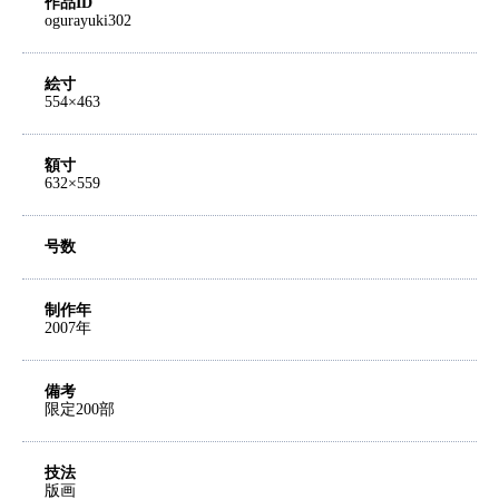
作品ID
ogurayuki302
絵寸
554×463
額寸
632×559
号数
制作年
2007年
備考
限定200部
技法
版画