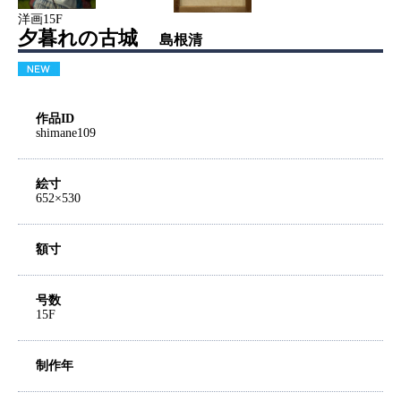
洋画15F
夕暮れの古城
島根清
作品ID
shimane109
絵寸
652×530
額寸
号数
15F
制作年