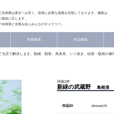
正光画廊は東京一お安く、皆様に必要な画廊を目指しております。価格は
ご相談に応じます。
中央画壇と全国を結ぶみんなのギャラリー。
作家検索
作品検索
て当店で解決します。額縁、額装、再表具、シミ抜き、絵画・版画の修
洋画20P
新緑の武蔵野
島根清
作品ID
shimane24