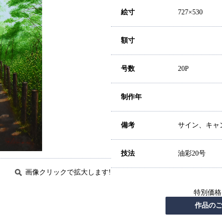
絵寸
727×530
額寸
号数
20P
制作年
備考
サイン、キャ
技法
油彩20号
画像クリックで拡大します!
特別価格