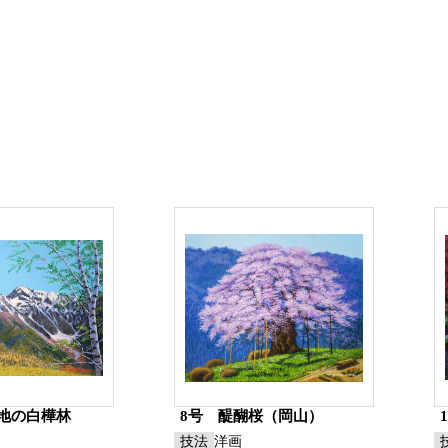
高地の白樺林
8号 醍醐桜（岡山）
技法
洋画