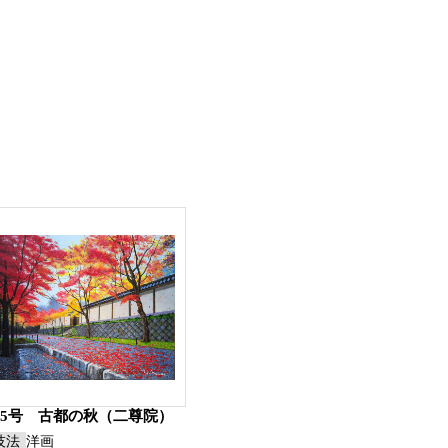
15号 古都の秋（二尊院）
技法
洋画