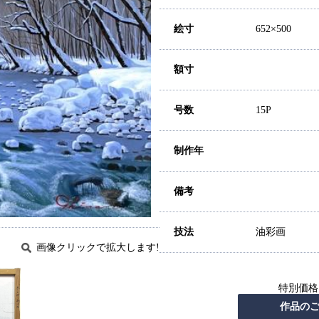
絵寸
652×500
額寸
号数
15P
制作年
備考
技法
油彩画
画像クリックで拡大します!
特別価格