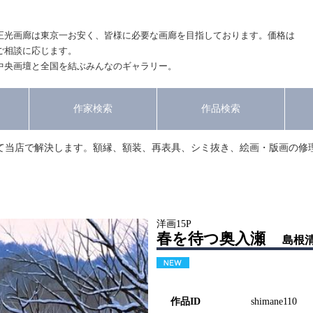
正光画廊は東京一お安く、皆様に必要な画廊を目指しております。価格は
ご相談に応じます。
中央画壇と全国を結ぶみんなのギャラリー。
作家検索
作品検索
て当店で解決します。額縁、額装、再表具、シミ抜き、絵画・版画の修
洋画15P
春を待つ奥入瀬
島根
作品ID
shimane110