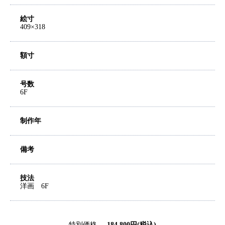
絵寸
409×318
額寸
号数
6F
制作年
備考
技法
洋画 6F
特別価格
184,800円(税込)