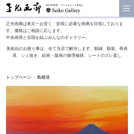
正光画廊は東京一お安く、皆様に必要な画廊を目指しておりま
す。価格はご相談に応じます。
中央画壇と全国を結ぶみんなのギャラリー。
美術品のお困り事は、全て当店で解決します。額縁、額装、再表
具、シミ抜き、絵画・版画の修理修繕、シートのズレ直し
トップページ
島根清