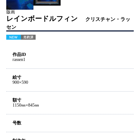
版画
レインボードルフィン
クリスチャン・ラッ
セン
作品ID
rassen1
絵寸
900×590
額寸
1150㎜×845㎜
号数