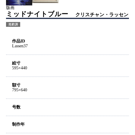
版画
ミッドナイトブルー
クリスチャン・ラッセン
作品ID
Lassen37
絵寸
595×440
額寸
795×640
号数
制作年