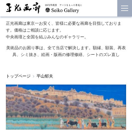
正光画廊は東京一お安く、皆様に必要な画廊を目指しておりま
す。価格はご相談に応じます。
中央画壇と全国を結ぶみんなのギャラリー。
美術品のお困り事は、全て当店で解決します。額縁、額装、再表
具、シミ抜き、絵画・版画の修理修繕、シートのズレ直し
トップページ
平山郁夫