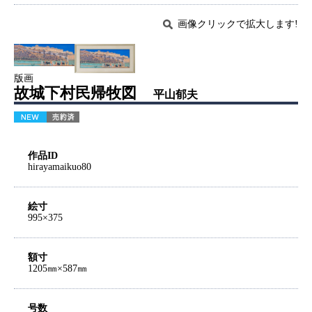
画像クリックで拡大します!
版画
故城下村民帰牧図
平山郁夫
作品ID
hirayamaikuo80
絵寸
995×375
額寸
1205㎜×587㎜
号数