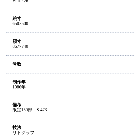
Buffet26
絵寸
650×500
額寸
867×740
号数
制作年
1986年
備考
限定150部 S.473
技法
リトグラフ