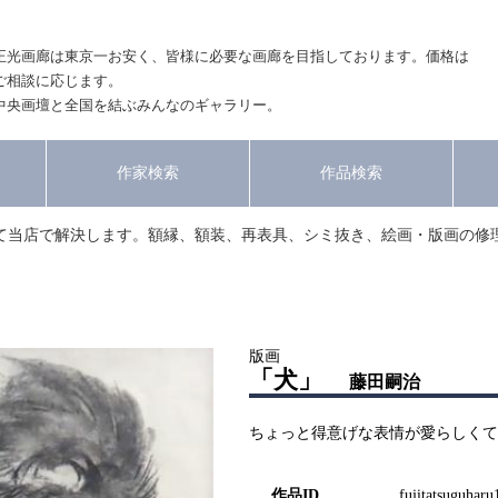
正光画廊は東京一お安く、皆様に必要な画廊を目指しております。価格は
ご相談に応じます。
中央画壇と全国を結ぶみんなのギャラリー。
作家検索
作品検索
て当店で解決します。額縁、額装、再表具、シミ抜き、絵画・版画の修
版画
「犬」
藤田嗣治
ちょっと得意げな表情が愛らしくて
作品ID
fujitatsuguharu