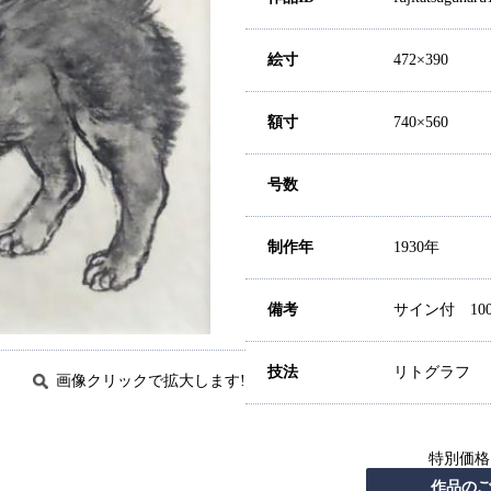
絵寸
472×390
額寸
740×560
号数
制作年
1930年
備考
サイン付 10
技法
リトグラフ
画像クリックで拡大します!
特別価格