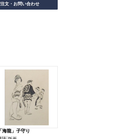
「海龍」子守り
技法
版画