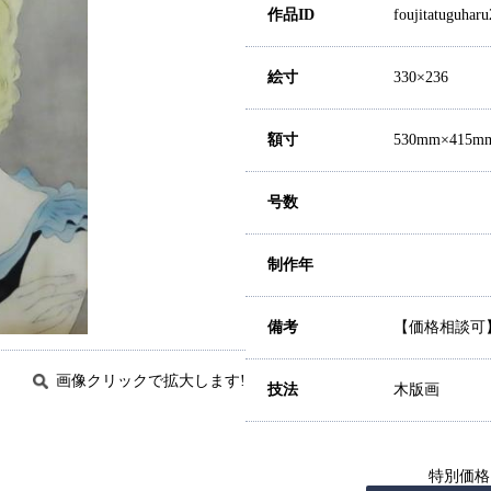
作品ID
foujitatuguhar
絵寸
330×236
額寸
530mm×415m
号数
制作年
備考
【価格相談可
画像クリックで拡大します!
技法
木版画
特別価格