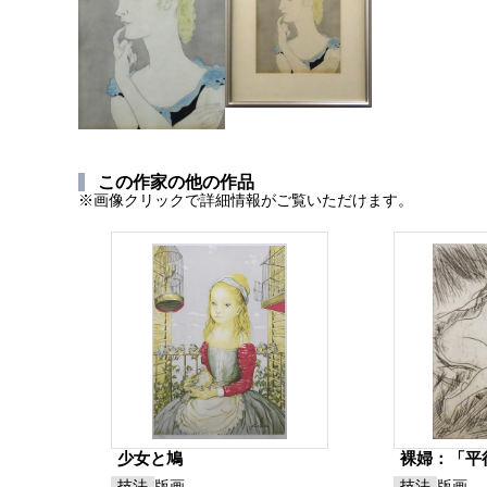
この作家の他の作品
※画像クリックで詳細情報がご覧いただけます。
少女と鳩
裸婦：「平
技法
版画
技法
版画