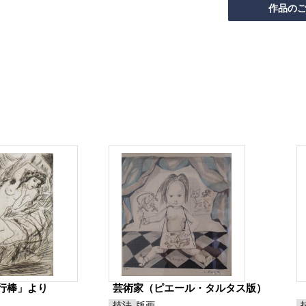
行棒」より
芸術家（ピエール・タルタス版）
技法
版画