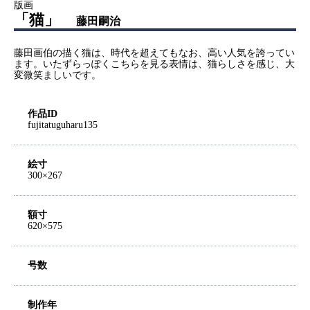
版画
「猫」
藤田嗣治
藤田画伯の描く猫は、時代を超えてもなお、高い人気を誇ってい
ます。いたずらっぽくこちらを見る表情は、猫らしさを感じ、大
変微笑ましいです。
作品ID
fujitatuguharu135
絵寸
300×267
額寸
620×575
号数
制作年