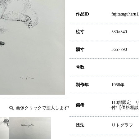
作品ID
fujitatuguharu
絵寸
530×340
額寸
565×790
号数
制作年
1958年
110部限定
備考
付/【価格相
画像クリックで拡大します!
技法
リトグラフ