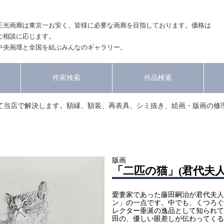
正光画廊は東京一お安く、皆様に必要な画廊を目指しております。価格は
ご相談に応じます。
中央画壇と全国を結ぶみんなのギャラリー。
作家検索
作品検索
て当店で解決します。額縁、額装、再表具、シミ抜き、絵画・版画の修
版画
「二匹の猫」(君代夫
愛妻家であった藤田嗣治が君代夫人
ン」の一点です。中でも、くつろぐ
レクター垂涎の逸品として知られて
田の、優しい眼差しが伝わってくる