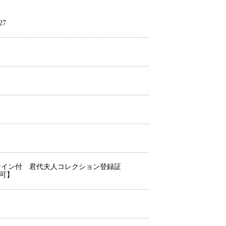
127
 サイン付 君代夫人コレクション登録証
談可】