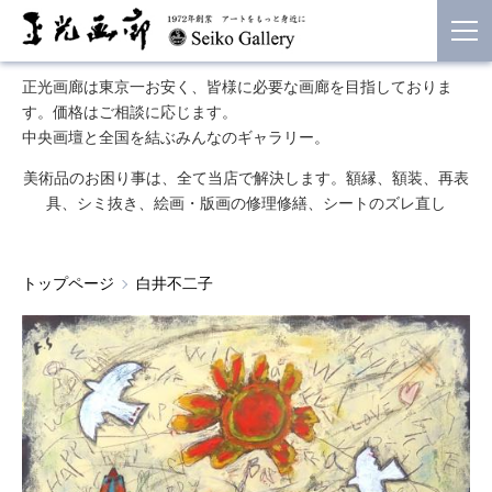
正光画廊は東京一お安く、皆様に必要な画廊を目指しておりま
す。価格はご相談に応じます。
中央画壇と全国を結ぶみんなのギャラリー。
美術品のお困り事は、全て当店で解決します。額縁、額装、再表
具、シミ抜き、絵画・版画の修理修繕、シートのズレ直し
トップページ
白井不二子