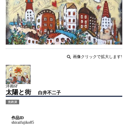
画像クリックで拡大します!
洋画6F
太陽と街
白井不二子
作品ID
shiraifujiko85