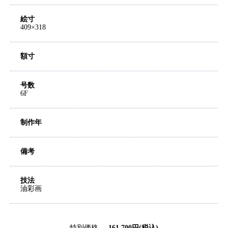
絵寸
409×318
額寸
号数
6F
制作年
備考
技法
油彩画
特別価格
161,700円(税込)