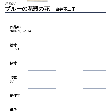
洋画8F
ブルーの花瓶の花
白井不二子
作品ID
shiraifujiko114
絵寸
455×379
額寸
号数
8F
制作年
備考