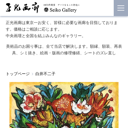
正光画廊は東京一お安く、皆様に必要な画廊を目指しておりま
す。価格はご相談に応じます。
中央画壇と全国を結ぶみんなのギャラリー。
美術品のお困り事は、全て当店で解決します。額縁、額装、再表
具、シミ抜き、絵画・版画の修理修繕、シートのズレ直し
トップページ
白井不二子