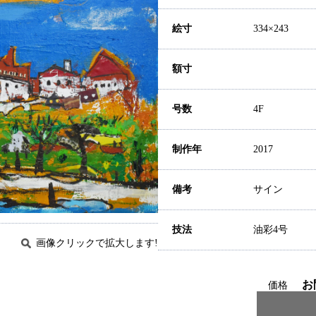
絵寸
334×243
額寸
号数
4F
制作年
2017
備考
サイン
技法
油彩4号
画像クリックで拡大します!
お
価格