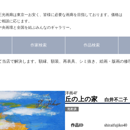
正光画廊は東京一お安く、皆様に必要な画廊を目指しております。価格は
ご相談に応じます。
中央画壇と全国を結ぶみんなのギャラリー。
作家検索
作品検索
て当店で解決します。額縁、額装、再表具、シミ抜き、絵画・版画の修
洋画4F
丘の上の家
白井不二子
作品ID
shiraifujiko40