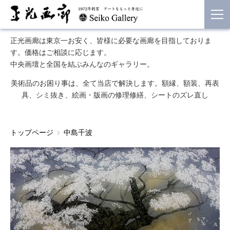
正光画廊は東京一お安く、皆様に必要な画廊を目指しておりま
す。価格はご相談に応じます。
中央画壇と全国を結ぶみんなのギャラリー。
美術品のお困り事は、全て当店で解決します。額縁、額装、再表
具、シミ抜き、絵画・版画の修理修繕、シートのズレ直し
トップページ
中島千波