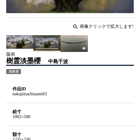
画像クリックで拡大します!
版画
樹霊淡墨櫻
中島千波
作品ID
nakajimachinami63
絵寸
1002×500
額寸
1235×740