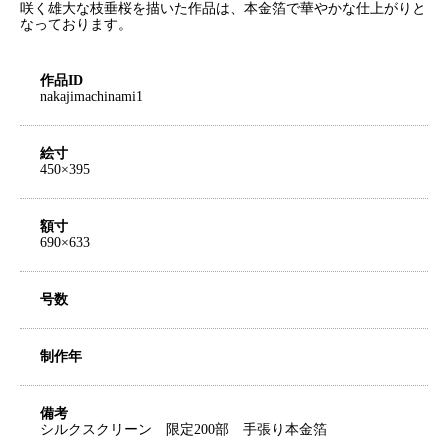
咲く雄大な枝垂桜を描いた作品は、本金箔で華やかな仕上がりと
なっております。
作品ID
nakajimachinami1
絵寸
450×395
額寸
690×633
号数
制作年
備考
シルクスクリーン 限定200部 手張り本金箔