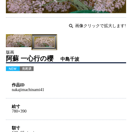
画像クリックで拡大します!
版画
阿蘇 一心行の櫻
中島千波
作品ID
nakajimachinami41
絵寸
780×390
額寸