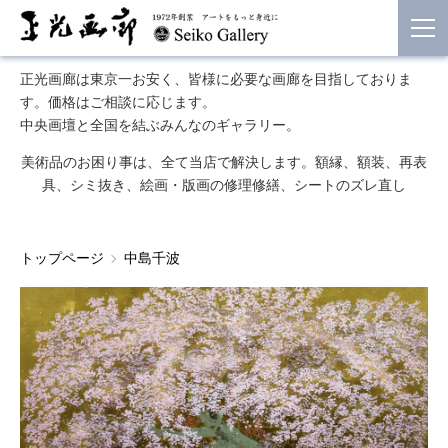
正光画廊は東京一お安く、皆様に必要な画廊を目指しておりま
す。価格はご相談に応じます。
中央画壇と全国を結ぶみんなのギャラリー。
美術品のお困り事は、全て当店で解決します。額縁、額装、再表
具、シミ抜き、絵画・版画の修理修繕、シートのズレ直し
トップページ
中島千波