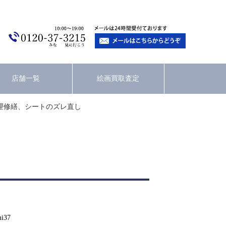
店舗一覧
絵画買取査定
理修繕、シートのズレ直し
mi37