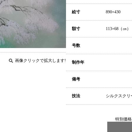
絵寸
890×430
額寸
113×68（㎝）
号数
画像クリックで拡大します!
制作年
備考
技法
シルクスクリ
特別価格