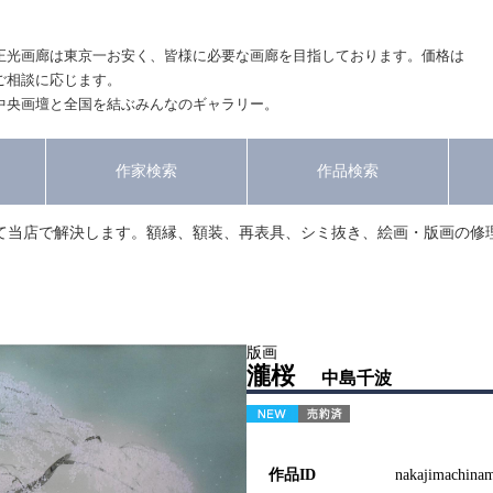
正光画廊は東京一お安く、皆様に必要な画廊を目指しております。価格は
ご相談に応じます。
中央画壇と全国を結ぶみんなのギャラリー。
作家検索
作品検索
て当店で解決します。額縁、額装、再表具、シミ抜き、絵画・版画の修
版画
瀧桜
中島千波
作品ID
nakajimachina