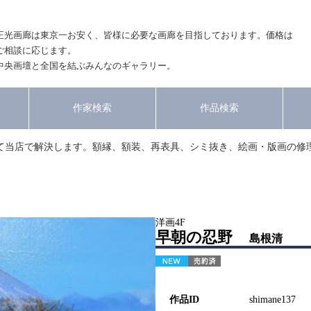
正光画廊は東京一お安く、皆様に必要な画廊を目指しております。価格は
ご相談に応じます。
中央画壇と全国を結ぶみんなのギャラリー。
作家検索
作品検索
て当店で解決します。額縁、額装、再表具、シミ抜き、絵画・版画の修
洋画4F
早朝の忍野
島根清
作品ID
shimane137