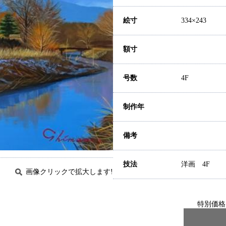
絵寸
334×243
額寸
号数
4F
制作年
備考
技法
洋画 4F
画像クリックで拡大します!
特別価格