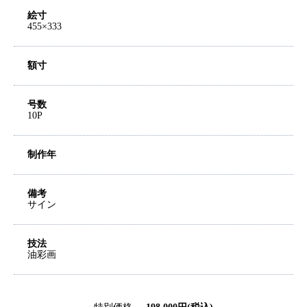
絵寸
455×333
額寸
号数
10P
制作年
備考
サイン
技法
油彩画