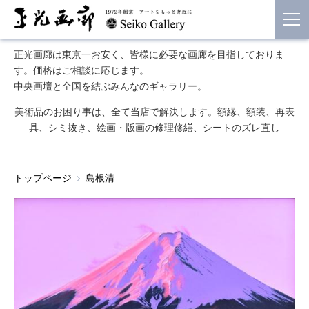
正光画廊は東京一お安く、皆様に必要な画廊を目指しておりま
す。価格はご相談に応じます。
中央画壇と全国を結ぶみんなのギャラリー。
美術品のお困り事は、全て当店で解決します。額縁、額装、再表
具、シミ抜き、絵画・版画の修理修繕、シートのズレ直し
トップページ
島根清