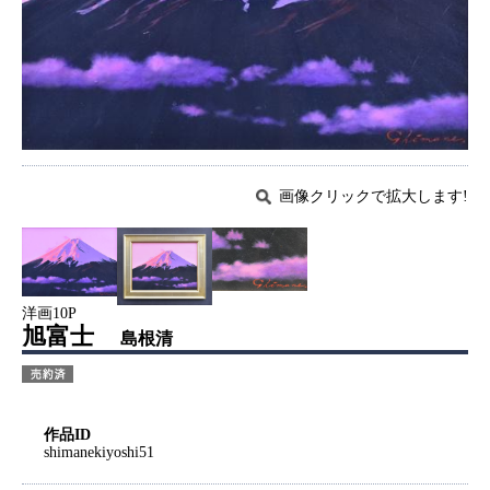
画像クリックで拡大します!
洋画10P
旭富士
島根清
作品ID
shimanekiyoshi51