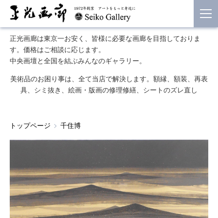
正光画廊は東京一お安く、皆様に必要な画廊を目指しておりま
す。価格はご相談に応じます。
中央画壇と全国を結ぶみんなのギャラリー。
美術品のお困り事は、全て当店で解決します。額縁、額装、再表
具、シミ抜き、絵画・版画の修理修繕、シートのズレ直し
トップページ
千住博