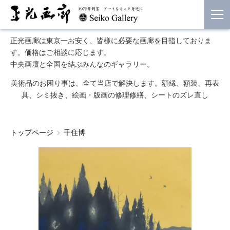
正光画廊は東京一お安く、皆様に必要な画廊を目指しておりま
す。価格はご相談に応じます。
中央画壇と全国を結ぶみんなのギャラリー。
美術品のお困り事は、全て当店で解決します。額縁、額装、再表
具、シミ抜き、絵画・版画の修理修繕、シートのズレ直し
トップページ
千住博