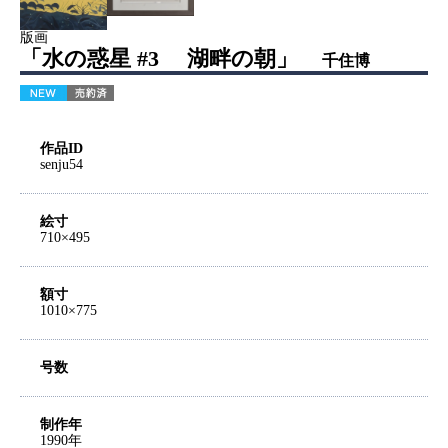
版画
「水の惑星 #3 湖畔の朝」
千住博
作品ID
senju54
絵寸
710×495
額寸
1010×775
号数
制作年
1990年