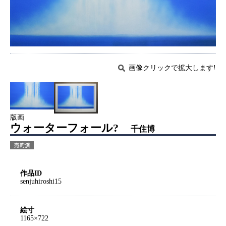
画像クリックで拡大します!
版画
ウォーターフォール?
千住博
作品ID
senjuhiroshi15
絵寸
1165×722