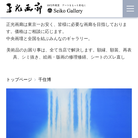
正光画廊は東京一お安く、皆様に必要な画廊を目指しておりま
す。価格はご相談に応じます。
中央画壇と全国を結ぶみんなのギャラリー。
美術品のお困り事は、全て当店で解決します。額縁、額装、再表
具、シミ抜き、絵画・版画の修理修繕、シートのズレ直し
トップページ
千住博