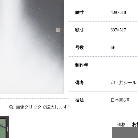
絵寸
409×318
額寸
607×517
号数
6F
制作年
備考
印・共シール
技法
日本画6号
画像クリックで拡大します!
お
価格