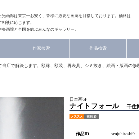
正光画廊は東京一お安く、皆様に必要な画廊を目指しております。価格は
ご相談に応じます。
中央画壇と全国を結ぶみんなのギャラリー。
作家検索
作品検索
て当店で解決します。額縁、額装、再表具、シミ抜き、絵画・版画の修
日本画6F
ナイトフォール
千住
作品ID
senjuhiroshi9