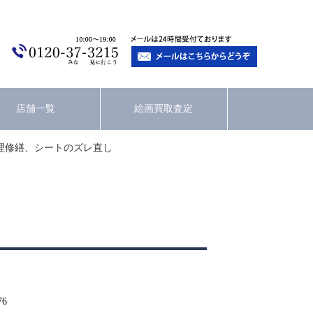
店舗一覧
絵画買取査定
理修繕、シートのズレ直し
76