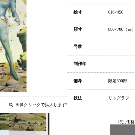
絵寸
610×450
額寸
880×700（㎜
号数
制作年
備考
限定300部
技法
リトグラフ
画像クリックで拡大します!
特別価格