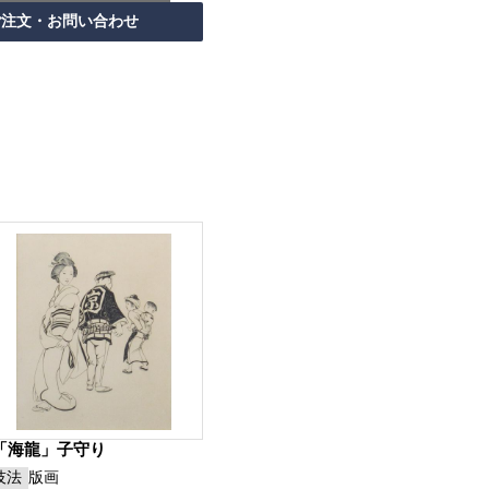
「海龍」子守り
技法
版画