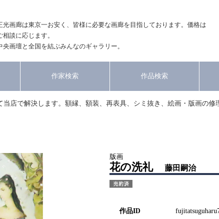
正光画廊は東京一お安く、皆様に必要な画廊を目指しております。価格は
ご相談に応じます。
中央画壇と全国を結ぶみんなのギャラリー。
作家検索
作品検索
て当店で解決します。額縁、額装、再表具、シミ抜き、絵画・版画の修
版画
花の洗礼
藤田嗣治
作品ID
fujitatsuguharu